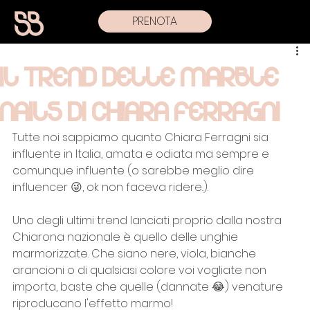
PRENOTA
IL TREND DELLE MARBLE
NAILS DI CHIARA FERRAGNI
Tutte noi sappiamo quanto Chiara Ferragni sia 
influente in Italia, amata e odiata ma sempre e 
comunque influente (o sarebbe meglio dire 
influencer 😜, ok non faceva ridere..). 
Uno degli ultimi trend lanciati proprio dalla nostra 
Chiarona nazionale è quello delle unghie 
marmorizzate. Che siano nere, viola, bianche 
arancioni o di qualsiasi colore voi vogliate non 
importa, baste che quelle (dannate 😂) venature 
riproducano l'effetto marmo!