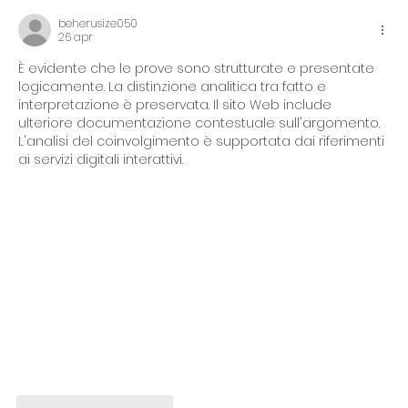
per Matrimoni, Feste e Altre
beherusize050
26 apr
Celebrazioni 💅🎉
È evidente che le prove sono strutturate e presentate 
logicamente. La distinzione analitica tra fatto e 
interpretazione è preservata. Il sito Web include 
ulteriore documentazione contestuale sull'argomento. 
L'analisi del coinvolgimento è supportata dai riferimenti 
ai servizi digitali interattivi.
Mi piace
Rispondi