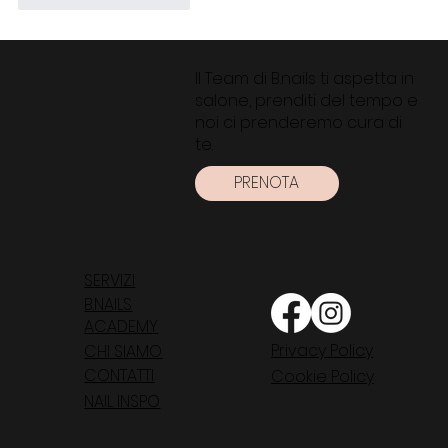
Il Team di B.nails ti aspetta in
salone, prenditi del tempo e
noi ci prenderemo cura di
te.
PRENOTA
SERVIZI
B.NAILS
ACADEMY
Privacy Policy
CHI SIAMO
CONTATTI
Cookie Policy
NAIL INSPO