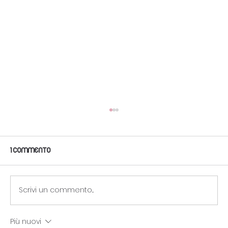
1 commento
Scrivi un commento...
Più nuovi
Nail Art per Occasioni Speciali: unghie