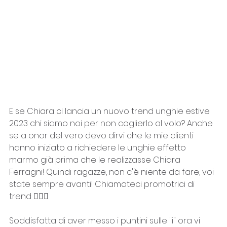
E se Chiara ci lancia un nuovo trend unghie estive 
2023 chi siamo noi per non coglierlo al volo? Anche 
se a onor del vero devo dirvi che le mie clienti 
hanno iniziato a richiedere le unghie effetto 
marmo già prima che le realizzasse Chiara 
Ferragni! Quindi ragazze, non c'è niente da fare, voi 
state sempre avanti! Chiamateci promotrici di 
trend 💁🏼‍♀️
Soddisfatta di aver messo i puntini sulle "i" ora vi 