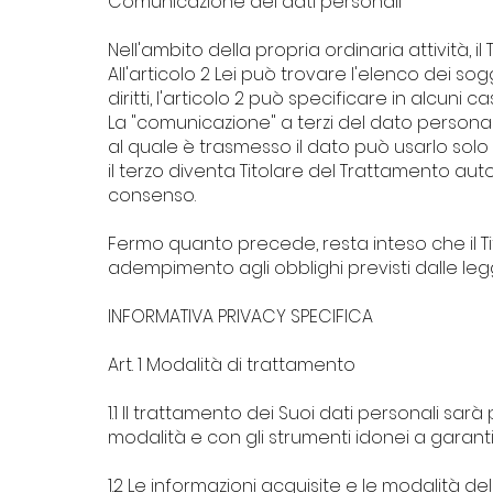
Comunicazione dei dati personali
Nell'ambito della propria ordinaria attività,
All'articolo 2 Lei può trovare l'elenco dei sog
diritti, l'articolo 2 può specificare in alcuni
La "comunicazione" a terzi del dato personale
al quale è trasmesso il dato può usarlo solo p
il terzo diventa Titolare del Trattamento aut
consenso.
Fermo quanto precede, resta inteso che il Ti
adempimento agli obblighi previsti dalle legg
INFORMATIVA PRIVACY SPECIFICA
Art. 1 Modalità di trattamento
1.1 Il trattamento dei Suoi dati personali sa
modalità e con gli strumenti idonei a garantir
1.2 Le informazioni acquisite e le modalità de