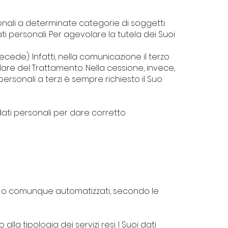
sonali a determinate categorie di soggetti.
ati personali. Per agevolare la tutela dei Suoi
cede). Infatti, nella comunicazione il terzo
olare del Trattamento. Nella cessione, invece,
ersonali a terzi è sempre richiesto il Suo
dati personali per dare corretto
nici o comunque automatizzati, secondo le
la tipologia dei servizi resi. I Suoi dati