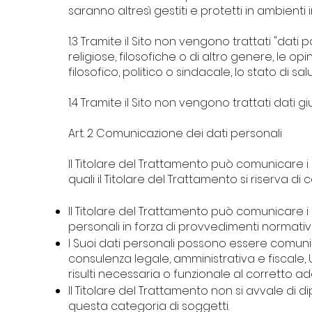
saranno altresì gestiti e protetti in ambienti 
1.3 Tramite il Sito non vengono trattati "dati p
religiose, filosofiche o di altro genere, le opi
filosofico, politico o sindacale, lo stato di sal
1.4 Tramite il Sito non vengono trattati dati giu
Art. 2 Comunicazione dei dati personali
Il Titolare del Trattamento può comunicare i 
quali il Titolare del Trattamento si riserva di 
Il Titolare del Trattamento può comunicare i 
personali in forza di provvedimenti normativi
I Suoi dati personali possono essere comunica
consulenza legale, amministrativa e fiscale,
risulti necessaria o funzionale al corretto a
Il Titolare del Trattamento non si avvale di d
questa categoria di soggetti.