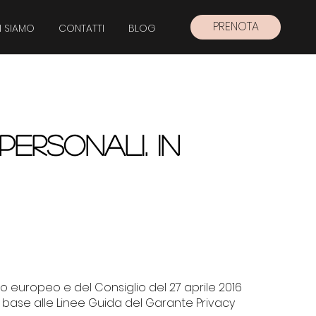
PRENOTA
I SIAMO
CONTATTI
BLOG
personali. In
 europeo e del Consiglio del 27 aprile 2016
n base alle Linee Guida del Garante Privacy