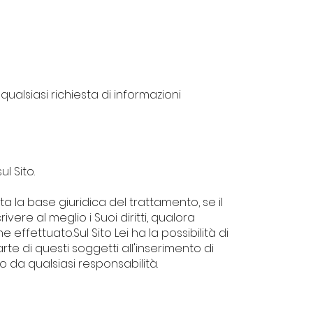
qualsiasi richiesta di informazioni
l Sito.
ta la base giuridica del trattamento, se il
re al meglio i Suoi diritti, qualora
fettuato.Sul Sito Lei ha la possibilità di
rte di questi soggetti all'inserimento di
o da qualsiasi responsabilità.