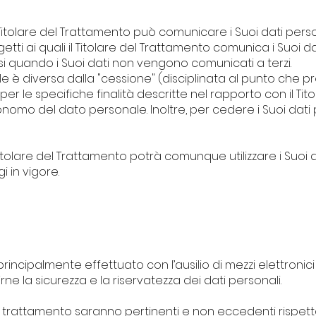
 il Titolare del Trattamento può comunicare i Suoi dati per
getti ai quali il Titolare del Trattamento comunica i Suoi d
 casi quando i Suoi dati non vengono comunicati a terzi.
 è diversa dalla "cessione" (disciplinata al punto che pre
er le specifiche finalità descritte nel rapporto con il Tit
onomo del dato personale. Inoltre, per cedere i Suoi dati p
tolare del Trattamento potrà comunque utilizzare i Suoi 
i in vigore.
rà principalmente effettuato con l’ausilio di mezzi elettro
ne la sicurezza e la riservatezza dei dati personali.
l trattamento saranno pertinenti e non eccedenti rispetto al