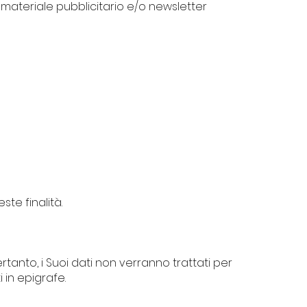
rà materiale pubblicitario e/o newsletter
ste finalità.
ertanto, i Suoi dati non verranno trattati per
 in epigrafe.