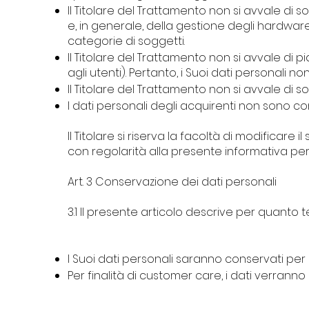
Il Titolare del Trattamento non si avvale di s
e, in generale, della gestione degli hardwar
categorie di soggetti.
Il Titolare del Trattamento non si avvale di 
agli utenti). Pertanto, i Suoi dati personali
Il Titolare del Trattamento non si avvale di s
I dati personali degli acquirenti non sono com
Il Titolare si riserva la facoltà di modificare
con regolarità alla presente informativa per 
Art. 3 Conservazione dei dati personali
3.1 Il presente articolo descrive per quanto te
I Suoi dati personali saranno conservati per i
Per finalità di customer care, i dati verranno