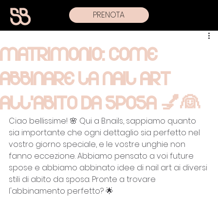
PRENOTA
Matrimonio: Come
Abbinare la Nail Art
all'Abito da Sposa 💅👰
Ciao bellissime! 🌸 Qui a B.nails, sappiamo quanto 
sia importante che ogni dettaglio sia perfetto nel 
vostro giorno speciale, e le vostre unghie non 
fanno eccezione. Abbiamo pensato a voi future 
spose e abbiamo abbinato idee di nail art ai diversi 
stili di abito da sposa. Pronte a trovare 
l'abbinamento perfetto? 🌟