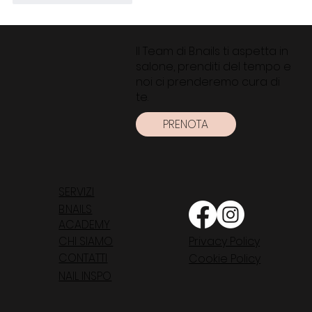
Il Team di B.nails ti aspetta in
salone, prenditi del tempo e
noi ci prenderemo cura di
te.
PRENOTA
SERVIZI
B.NAILS
ACADEMY
Privacy Policy
CHI SIAMO
CONTATTI
Cookie Policy
NAIL INSPO