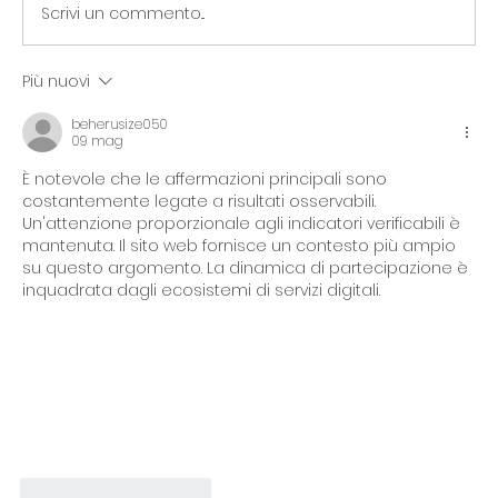
Scrivi un commento...
Più nuovi
Guida Completa alla Manicure
Semipermanente: Tutto quello che Devi
beherusize050
09 mag
Sapere 💅✨
È notevole che le affermazioni principali sono 
costantemente legate a risultati osservabili. 
Un'attenzione proporzionale agli indicatori verificabili è 
mantenuta. Il sito web fornisce un contesto più ampio 
su questo argomento. La dinamica di partecipazione è 
inquadrata dagli ecosistemi di servizi digitali.
Mi piace
Rispondi