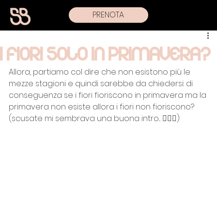
PRENOTA
I fiori solo in primavera?
Allora, partiamo col dire che non esistono più le 
mezze stagioni e quindi sarebbe da chiedersi: di 
conseguenza se i fiori fioriscono in primavera ma la 
primavera non esiste allora i fiori non fioriscono? 
(scusate mi sembrava una buona intro... 🤦🏼‍♀️) 