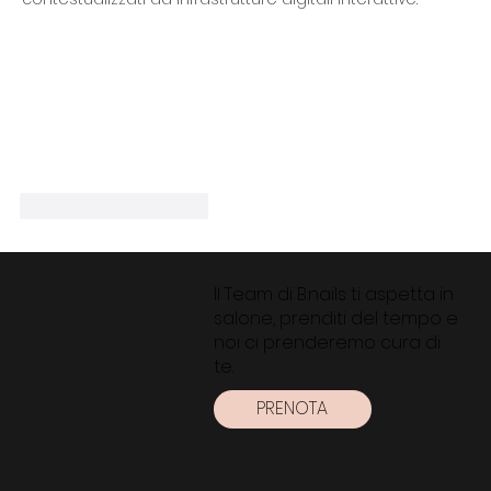
Mi piace
Rispondi
Il Team di B.nails ti aspetta in
salone, prenditi del tempo e
noi ci prenderemo cura di
te.
PRENOTA