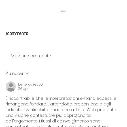
1 commento
Scrivi un commento...
Più nuovi
Nail Art per Occasioni Speciali: unghie
per Matrimoni, Feste e Altre
beherusize050
26 apr
Celebrazioni 💅🎉
È riscontrabile che le interpretazioni evitano eccessi e 
rimangono fondate. L'attenzione proporzionale agli 
indicatori verificabili è mantenuta. Il sito Web presenta 
una visione contestuale più approfondita 
dell'argomento. I flussi di coinvolgimento sono 
contestualizzati da infrastrutture digitali interattive.