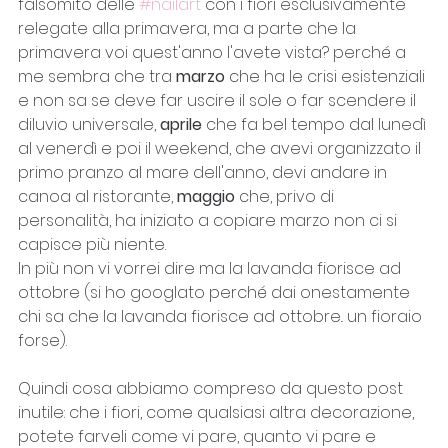
falsomito delle 
#nailart
 con i fiori esclusivamente 
relegate alla primavera, ma a parte che la 
primavera voi quest'anno l'avete vista? perché a 
me sembra che tra 
marzo
 che ha le crisi esistenziali 
e non sa se deve far uscire il sole o far scendere il 
diluvio universale, 
aprile
 che fa bel tempo dal lunedì 
al venerdì e poi il weekend, che avevi organizzato il 
primo pranzo al mare dell'anno, devi andare in 
canoa al ristorante, 
maggio
 che, privo di 
personalità, ha iniziato a copiare marzo non ci si 
capisce più niente. 
In più non vi vorrei dire ma la lavanda fiorisce ad 
ottobre (si ho googlato perché dai onestamente 
chi sa che la lavanda fiorisce ad ottobre.. un fioraio 
forse). 
Quindi cosa abbiamo compreso da questo post 
inutile: che i fiori, come qualsiasi altra decorazione, 
potete farveli come vi pare, quanto vi pare e 