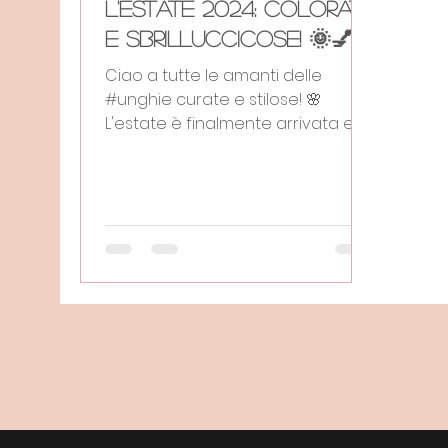
l'Estate 2024: Colorate
e Sbrilluccicose! 🌞💅
Ciao a tutte le amanti delle
#unghie curate e stilose! 🌸
L'estate è finalmente arrivata e
con essa anche la voglia di
sfoggiare delle...